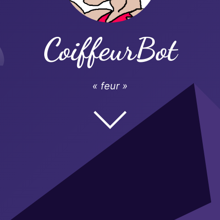
CoiffeurBot
« feur »